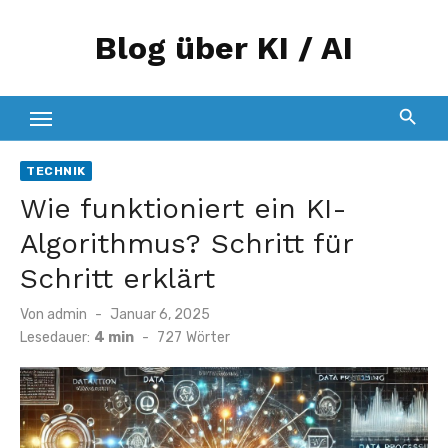
Zum
Blog über KI / AI
Inhalt
springen
TECHNIK
Wie funktioniert ein KI-
Algorithmus? Schritt für
Schritt erklärt
Veröffentlicht
Von
admin
Januar 6, 2025
am
Lesedauer:
4 min
-
727
Wörter