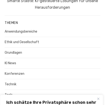
Nächster
Smarte Städte: KI-gesteuerte Lösungen für urbane
Beitrag:
Herausforderungen
THEMEN
Anwendungsbereiche
Ethik und Gesellschaft
Grundlagen
KI News
Konferenzen
Technik
Tools
Ich schätze Ihre Privatsphäre schon sehr