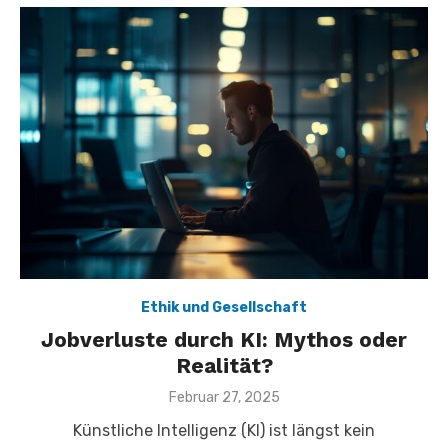
Ethik und Gesellschaft
Jobverluste durch KI: Mythos oder
Realität?
Veröffentlicht
Februar 27, 2025
am
Künstliche Intelligenz (KI) ist längst kein