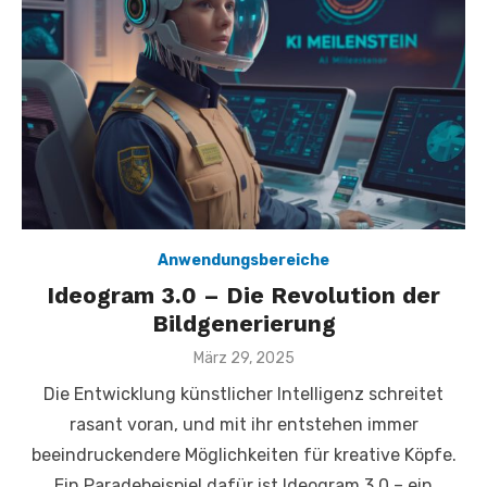
Anwendungsbereiche
Ideogram 3.0 – Die Revolution der
Bildgenerierung
Veröffentlicht
März 29, 2025
am
Die Entwicklung künstlicher Intelligenz schreitet
rasant voran, und mit ihr entstehen immer
beeindruckendere Möglichkeiten für kreative Köpfe.
Ein Paradebeispiel dafür ist Ideogram 3.0 – ein