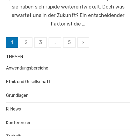
sie haben sich rapide weiterentwickelt. Doch was
erwartet uns in der Zukunft? Ein entscheidender
Faktor ist die …
Seitennummerierung
1
2
3
…
5
›
der
THEMEN
Beiträge
Anwendungsbereiche
Ethik und Gesellschaft
Grundlagen
KI News
Konferenzen