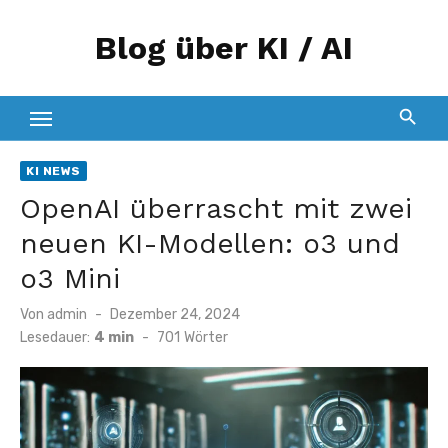
Zum
Blog über KI / AI
Inhalt
springen
KI NEWS
OpenAI überrascht mit zwei
neuen KI-Modellen: o3 und
o3 Mini
Veröffentlicht
Von
admin
Dezember 24, 2024
am
Lesedauer:
4 min
-
701
Wörter