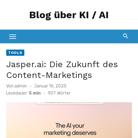
Zum
Blog über KI / AI
Inhalt
springen
TOOLS
Jasper.ai: Die Zukunft des
Content-Marketings
Veröffentlicht
Von
admin
Januar 16, 2025
am
Lesedauer:
5 min
-
907
Wörter